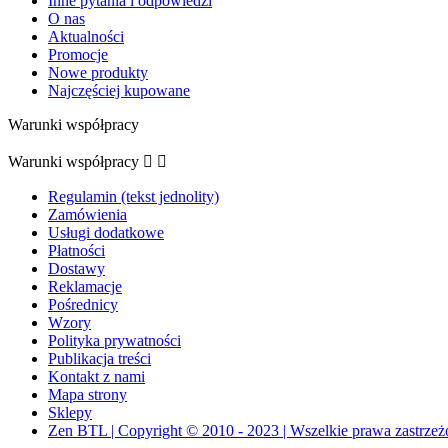
Inne pytania i odpowiedzi
O nas
Aktualności
Promocje
Nowe produkty
Najczęściej kupowane
Warunki współpracy
Warunki współpracy


Regulamin (tekst jednolity)
Zamówienia
Usługi dodatkowe
Płatności
Dostawy
Reklamacje
Pośrednicy
Wzory
Polityka prywatności
Publikacja treści
Kontakt z nami
Mapa strony
Sklepy
Zen BTL | Copyright © 2010 - 2023 | Wszelkie prawa zastrzeż