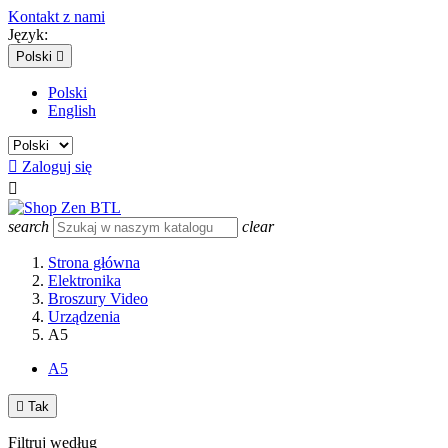
Kontakt z nami
Język:
Polski

Polski
English

Zaloguj się

search
clear
Strona główna
Elektronika
Broszury Video
Urządzenia
A5
A5

Tak
Filtruj według