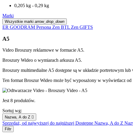
0,205 kg - 0,29 kg
Marki
Wszystkie marki
arrow_drop_down
ER
GOODRAM
Persona
Zen BTL
Zen GIFTS
A5
Video Broszury reklamowe w formacie A5.
Broszury Wideo o wymiarach arkusza A5.
Broszury multimedialne A5 dostępne są w układzie portretowym lu
Ten format Broszur Wideo może być wyposażony w wyświetlacz od 2.
Jest 8 produktów.
Sortuj wg:
Nazwa, A do Z

Sprzedaż, od najwyższej do najniższej
Dostępne
Nazwa, A do Z
Naz
Filtr