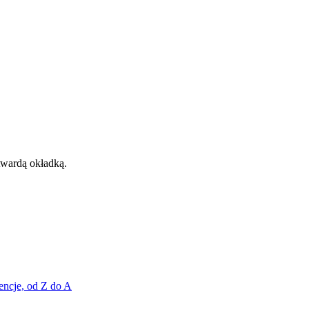
twardą okładką.
encje, od Z do A