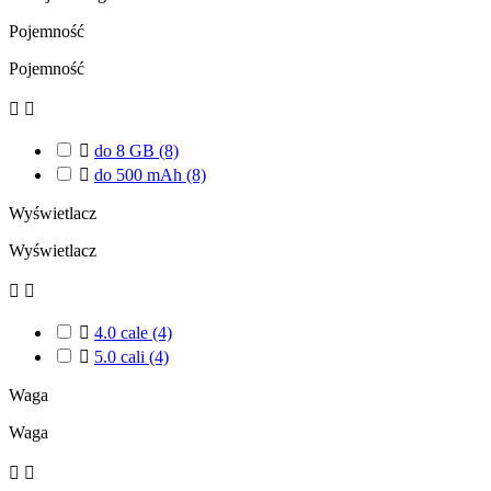
Pojemność
Pojemność



do 8 GB
(8)

do 500 mAh
(8)
Wyświetlacz
Wyświetlacz



4.0 cale
(4)

5.0 cali
(4)
Waga
Waga

