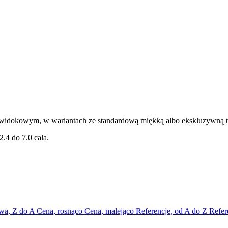
b widokowym, w wariantach ze standardową miękką albo ekskluzywną 
4 do 7.0 cala.
wa, Z do A
Cena, rosnąco
Cena, malejąco
Referencje, od A do Z
Refer