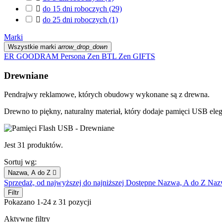

do 15 dni roboczych
(29)

do 25 dni roboczych
(1)
Marki
Wszystkie marki
arrow_drop_down
ER
GOODRAM
Persona
Zen BTL
Zen GIFTS
Drewniane
Pendrajwy reklamowe, których obudowy wykonane są z drewna.
Drewno to piękny, naturalny materiał, który dodaje pamięci USB eleg
Jest 31 produktów.
Sortuj wg:
Nazwa, A do Z

Sprzedaż, od najwyższej do najniższej
Dostępne
Nazwa, A do Z
Naz
Filtr
Pokazano 1-24 z 31 pozycji
Aktywne filtry