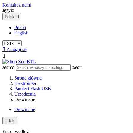
Kontakt z nami
Język:
Polski

Polski
English

Zaloguj się

search
clear
Strona główna
Elektronika
Pamięci Flash USB
Urządzenia
Drewniane
Drewniane

Tak
Filtruj według