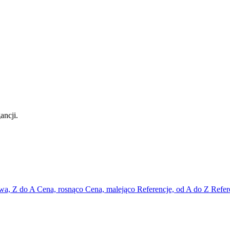
ancji.
wa, Z do A
Cena, rosnąco
Cena, malejąco
Referencje, od A do Z
Refer