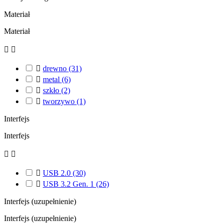
Materiał
Materiał



drewno
(31)

metal
(6)

szkło
(2)

tworzywo
(1)
Interfejs
Interfejs



USB 2.0
(30)

USB 3.2 Gen. 1
(26)
Interfejs (uzupełnienie)
Interfejs (uzupełnienie)