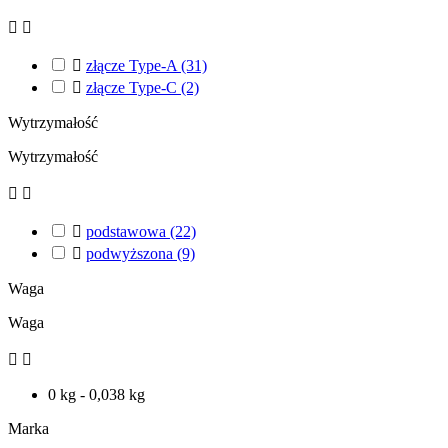



złącze Type-A
(31)

złącze Type-C
(2)
Wytrzymałość
Wytrzymałość



podstawowa
(22)

podwyższona
(9)
Waga
Waga


0 kg - 0,038 kg
Marka