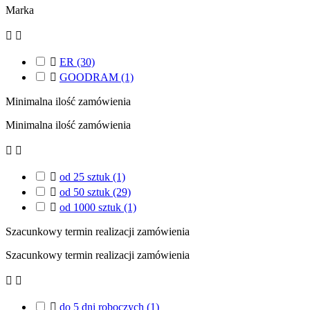
Marka



ER
(30)

GOODRAM
(1)
Minimalna ilość zamówienia
Minimalna ilość zamówienia



od 25 sztuk
(1)

od 50 sztuk
(29)

od 1000 sztuk
(1)
Szacunkowy termin realizacji zamówienia
Szacunkowy termin realizacji zamówienia



do 5 dni roboczych
(1)