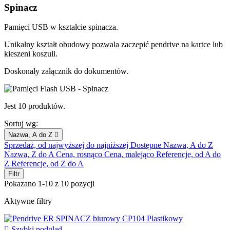
Spinacz
Pamięci USB w kształcie spinacza.
Unikalny kształt obudowy pozwala zaczepić pendrive na kartce lub
kieszeni koszuli.
Doskonały załącznik do dokumentów.
Jest 10 produktów.
Sortuj wg:
Nazwa, A do Z

Sprzedaż, od najwyższej do najniższej
Dostępne
Nazwa, A do Z
Nazwa, Z do A
Cena, rosnąco
Cena, malejąco
Referencje, od A do
Z
Referencje, od Z do A
Filtr
Pokazano 1-10 z 10 pozycji
Aktywne filtry

Szybki podgląd