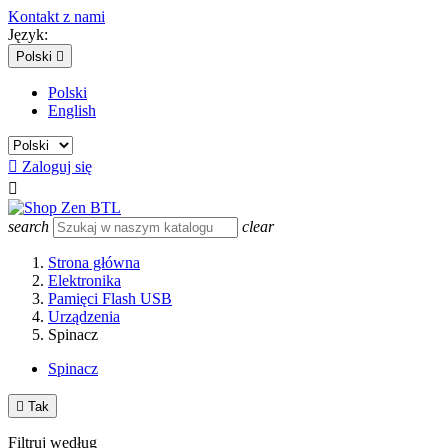
Kontakt z nami
Język:
Polski

Polski
English

Zaloguj się

search
clear
Strona główna
Elektronika
Pamięci Flash USB
Urządzenia
Spinacz
Spinacz

Tak
Filtruj według