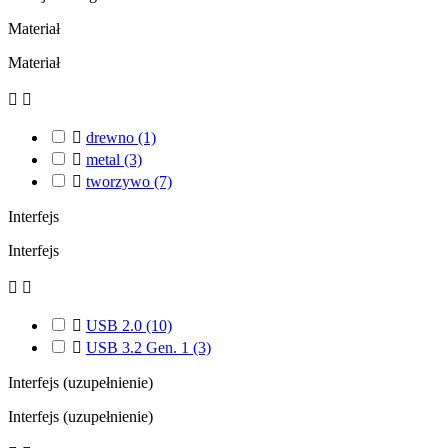
Materiał
Materiał



drewno
(1)

metal
(3)

tworzywo
(7)
Interfejs
Interfejs



USB 2.0
(10)

USB 3.2 Gen. 1
(3)
Interfejs (uzupełnienie)
Interfejs (uzupełnienie)