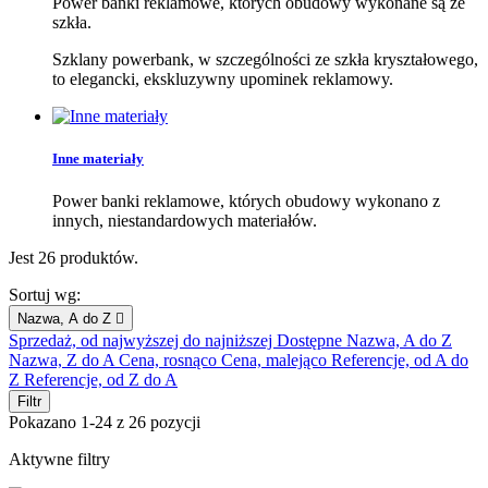
Power banki reklamowe, których obudowy wykonane są ze
szkła.
Szklany powerbank, w szczególności ze szkła kryształowego,
to elegancki, ekskluzywny upominek reklamowy.
Inne materiały
Power banki reklamowe, których obudowy wykonano z
innych, niestandardowych materiałów.
Jest 26 produktów.
Sortuj wg:
Nazwa, A do Z

Sprzedaż, od najwyższej do najniższej
Dostępne
Nazwa, A do Z
Nazwa, Z do A
Cena, rosnąco
Cena, malejąco
Referencje, od A do
Z
Referencje, od Z do A
Filtr
Pokazano 1-24 z 26 pozycji
Aktywne filtry