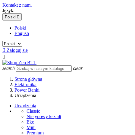
Kontakt z nami
Język:
Polski

Polski
English

Zaloguj się

search
clear
Strona główna
Elektronika
Power Banki
Urządzenia
Urządzenia
Classic
Nietypowy kształt
Eko
Mini
Premium