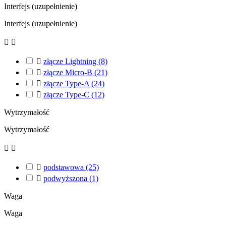
Interfejs (uzupełnienie)
Interfejs (uzupełnienie)



złącze Lightning
(8)

złącze Micro-B
(21)

złącze Type-A
(24)

złącze Type-C
(12)
Wytrzymałość
Wytrzymałość



podstawowa
(25)

podwyższona
(1)
Waga
Waga