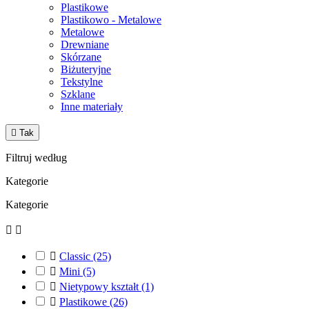
Plastikowe
Plastikowo - Metalowe
Metalowe
Drewniane
Skórzane
Biżuteryjne
Tekstylne
Szklane
Inne materiały

Tak
Filtruj według
Kategorie
Kategorie



Classic
(25)

Mini
(5)

Nietypowy kształt
(1)

Plastikowe
(26)