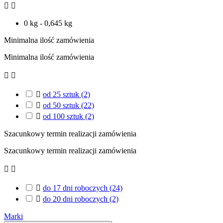


0 kg - 0,645 kg
Minimalna ilość zamówienia
Minimalna ilość zamówienia



od 25 sztuk
(2)

od 50 sztuk
(22)

od 100 sztuk
(2)
Szacunkowy termin realizacji zamówienia
Szacunkowy termin realizacji zamówienia



do 17 dni roboczych
(24)

do 20 dni roboczych
(2)
Marki