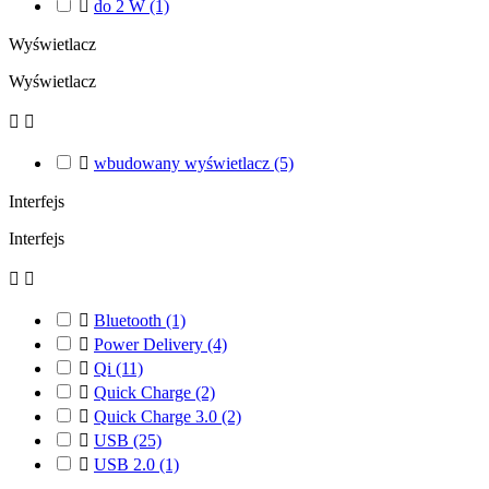

do 2 W
(1)
Wyświetlacz
Wyświetlacz



wbudowany wyświetlacz
(5)
Interfejs
Interfejs



Bluetooth
(1)

Power Delivery
(4)

Qi
(11)

Quick Charge
(2)

Quick Charge 3.0
(2)

USB
(25)

USB 2.0
(1)