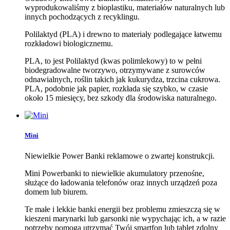
wyprodukowaliśmy z bioplastiku, materiałów naturalnych lub
innych pochodzących z recyklingu.
Polilaktyd (PLA) i drewno to materiały podlegające łatwemu
rozkładowi biologicznemu.
PLA, to jest Polilaktyd (kwas polimlekowy) to w pełni
biodegradowalne tworzywo, otrzymywane z surowców
odnawialnych, roślin takich jak kukurydza, trzcina cukrowa.
PLA, podobnie jak papier, rozkłada się szybko, w czasie
około 15 miesięcy, bez szkody dla środowiska naturalnego.
Mini
Niewielkie Power Banki reklamowe o zwartej konstrukcji.
Mini Powerbanki to niewielkie akumulatory przenośne,
służące do ładowania telefonów oraz innych urządzeń poza
domem lub biurem.
Te małe i lekkie banki energii bez problemu zmieszczą się w
kieszeni marynarki lub garsonki nie wypychając ich, a w razie
potrzeby pomogą utrzymać Twój smartfon lub tablet zdolny