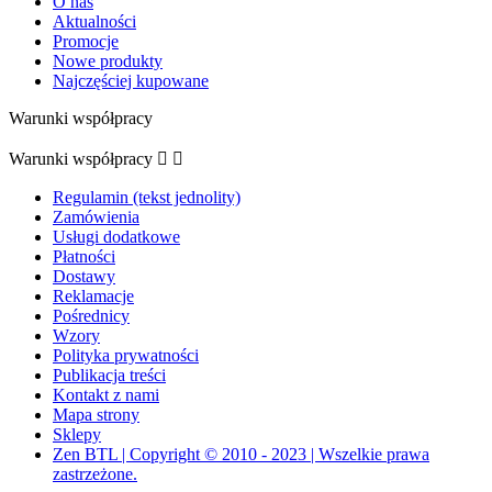
O nas
Aktualności
Promocje
Nowe produkty
Najczęściej kupowane
Warunki współpracy
Warunki współpracy


Regulamin (tekst jednolity)
Zamówienia
Usługi dodatkowe
Płatności
Dostawy
Reklamacje
Pośrednicy
Wzory
Polityka prywatności
Publikacja treści
Kontakt z nami
Mapa strony
Sklepy
Zen BTL | Copyright © 2010 - 2023 | Wszelkie prawa
zastrzeżone.