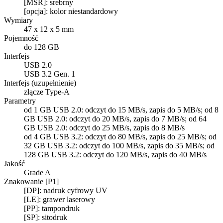
[MSR]: srebrny
[opcja]: kolor niestandardowy
Wymiary
47 x 12 x 5 mm
Pojemność
do 128 GB
Interfejs
USB 2.0
USB 3.2 Gen. 1
Interfejs (uzupełnienie)
złącze Type-A
Parametry
od 1 GB USB 2.0: odczyt do 15 MB/s, zapis do 5 MB/s; od 8
GB USB 2.0: odczyt do 20 MB/s, zapis do 7 MB/s; od 64
GB USB 2.0: odczyt do 25 MB/s, zapis do 8 MB/s
od 4 GB USB 3.2: odczyt do 80 MB/s, zapis do 25 MB/s; od
32 GB USB 3.2: odczyt do 100 MB/s, zapis do 35 MB/s; od
128 GB USB 3.2: odczyt do 120 MB/s, zapis do 40 MB/s
Jakość
Grade A
Znakowanie [P1]
[DP]: nadruk cyfrowy UV
[LE]: grawer laserowy
[PP]: tampondruk
[SP]: sitodruk