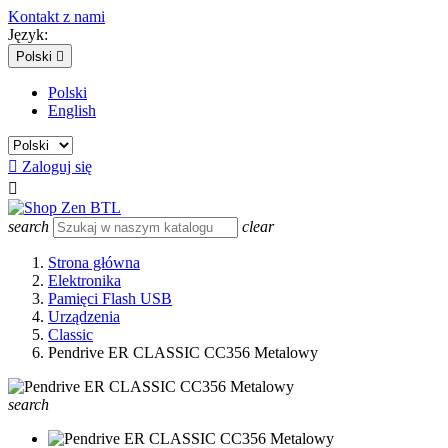
Kontakt z nami
Język:
Polski

Polski
English

Zaloguj się

search
clear
Strona główna
Elektronika
Pamięci Flash USB
Urządzenia
Classic
Pendrive ER CLASSIC CC356 Metalowy
search