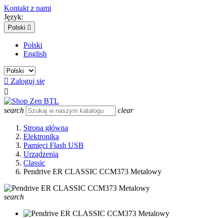
Kontakt z nami
Język:
Polski

Polski
English

Zaloguj się

search
clear
Strona główna
Elektronika
Pamięci Flash USB
Urządzenia
Classic
Pendrive ER CLASSIC CCM373 Metalowy
search