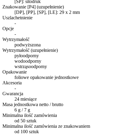
[SP]: sitodruk
Znakowanie [P4] (uzupełnienie)
[DP], [PP], [SP], [LE]: 29 x 2 mm
Uszlachetnienie
-
Opcje
-
Wytrzymałość
podwyższona
Wytrzymałość (uzupełnienie)
pyłoodporny
wodoodporny
wstrząsoodporny
Opakowanie
foliowe opakowanie jednostkowe
Akcesoria
-
Gwarancja
24 miesiące
Masa jednostkowa netto / brutto
6 g / 7 g
Minimalna ilość zamówienia
od 50 sztuk
Minimalna ilość zamówienia ze znakowaniem
od 100 sztuk