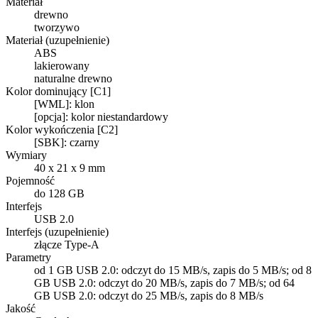
Materiał
drewno
tworzywo
Materiał (uzupełnienie)
ABS
lakierowany
naturalne drewno
Kolor dominujący [C1]
[WML]: klon
[opcja]: kolor niestandardowy
Kolor wykończenia [C2]
[SBK]: czarny
Wymiary
40 x 21 x 9 mm
Pojemność
do 128 GB
Interfejs
USB 2.0
Interfejs (uzupełnienie)
złącze Type-A
Parametry
od 1 GB USB 2.0: odczyt do 15 MB/s, zapis do 5 MB/s; od 8
GB USB 2.0: odczyt do 20 MB/s, zapis do 7 MB/s; od 64
GB USB 2.0: odczyt do 25 MB/s, zapis do 8 MB/s
Jakość