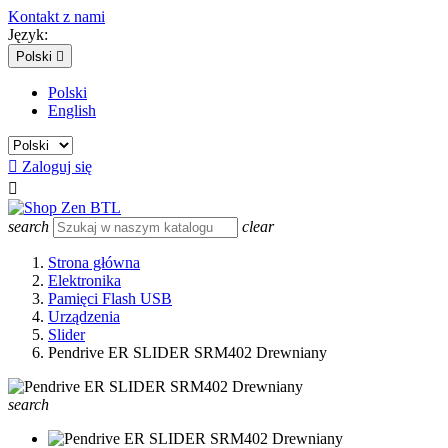
Kontakt z nami
Język:
Polski

Polski
English

Zaloguj się

search
clear
Strona główna
Elektronika
Pamięci Flash USB
Urządzenia
Slider
Pendrive ER SLIDER SRM402 Drewniany
search