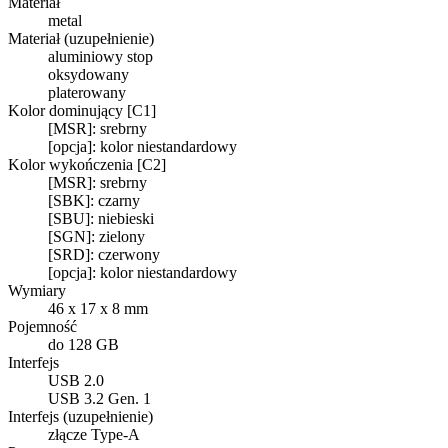
Materiał
metal
Materiał (uzupełnienie)
aluminiowy stop
oksydowany
platerowany
Kolor dominujący [C1]
[MSR]: srebrny
[opcja]: kolor niestandardowy
Kolor wykończenia [C2]
[MSR]: srebrny
[SBK]: czarny
[SBU]: niebieski
[SGN]: zielony
[SRD]: czerwony
[opcja]: kolor niestandardowy
Wymiary
46 x 17 x 8 mm
Pojemność
do 128 GB
Interfejs
USB 2.0
USB 3.2 Gen. 1
Interfejs (uzupełnienie)
złącze Type-A