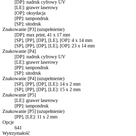
[DP]: nadruk cyfrowy UV
[LE]: grawer laserowy
[OP]: oksydacja
[PP]: tampondruk
[SP]: sitodruk
Znakowanie [P3] (uzupełnienie)
[DP]: max print, 41 x 17 mm
[SP], [PP], [DP], [LE], [OP]: 4 x 14 mm
[SP], [PP], [DP], [LE], [OP]: 23 x 14 mm
Znakowanie [P4]
[DP]: nadruk cyfrowy UV
[LE]: grawer laserowy
[PP]: tampondruk
[SP]: sitodruk
Znakowanie [P4] (uzupełnienie)
[SP], [PP], [DP], [LE]: 14 x 2 mm
[SP], [PP], [DP], [LE]: 15 x 2 mm
Znakowanie [P5]
[LE]: grawer laserowy
[PP]: tampondruk
Znakowanie [P5] (uzupełnienie)
[PP], [LE]: 11 x 2 mm
Opcje
641
Wytrzymałość