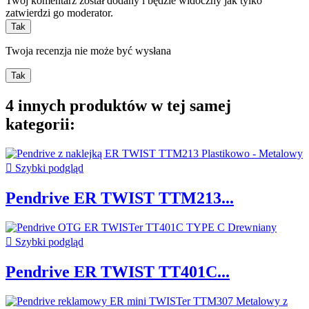
Twój komentarz został dodany i będzie widoczny jak tylko
zatwierdzi go moderator.
Tak
Twoja recenzja nie może być wysłana
Tak
4 innych produktów w tej samej
kategorii:

Szybki podgląd
Pendrive ER TWIST TTM213...

Szybki podgląd
Pendrive ER TWIST TT401C...