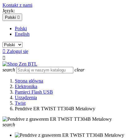
Kontakt z nami
Język:
Polski

Polski
English

Zaloguj się

search
clear
Strona główna
Elektronika
Pamięci Flash USB
Urządzenia
Twist
Pendrive ER TWIST TT304B Metalowy
search