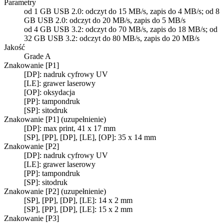
Parametry
od 1 GB USB 2.0: odczyt do 15 MB/s, zapis do 4 MB/s; od 8
GB USB 2.0: odczyt do 20 MB/s, zapis do 5 MB/s
od 4 GB USB 3.2: odczyt do 70 MB/s, zapis do 18 MB/s; od
32 GB USB 3.2: odczyt do 80 MB/s, zapis do 20 MB/s
Jakość
Grade A
Znakowanie [P1]
[DP]: nadruk cyfrowy UV
[LE]: grawer laserowy
[OP]: oksydacja
[PP]: tampondruk
[SP]: sitodruk
Znakowanie [P1] (uzupełnienie)
[DP]: max print, 41 x 17 mm
[SP], [PP], [DP], [LE], [OP]: 35 x 14 mm
Znakowanie [P2]
[DP]: nadruk cyfrowy UV
[LE]: grawer laserowy
[PP]: tampondruk
[SP]: sitodruk
Znakowanie [P2] (uzupełnienie)
[SP], [PP], [DP], [LE]: 14 x 2 mm
[SP], [PP], [DP], [LE]: 15 x 2 mm
Znakowanie [P3]