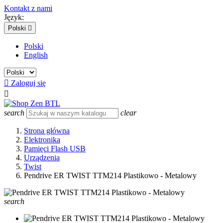
Kontakt z nami
Język:
Polski

Polski
English

Zaloguj się

search
clear
Strona główna
Elektronika
Pamięci Flash USB
Urządzenia
Twist
Pendrive ER TWIST TTM214 Plastikowo - Metalowy
search