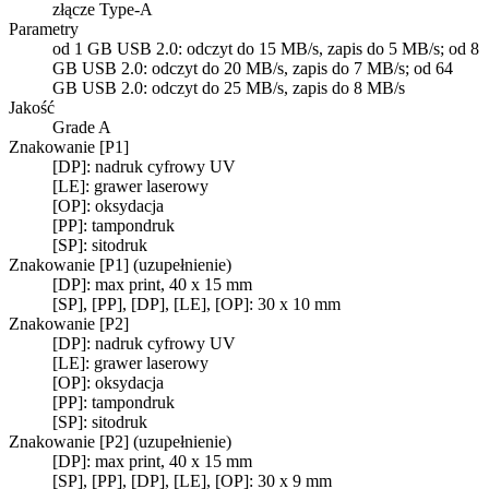
złącze Type-A
Parametry
od 1 GB USB 2.0: odczyt do 15 MB/s, zapis do 5 MB/s; od 8
GB USB 2.0: odczyt do 20 MB/s, zapis do 7 MB/s; od 64
GB USB 2.0: odczyt do 25 MB/s, zapis do 8 MB/s
Jakość
Grade A
Znakowanie [P1]
[DP]: nadruk cyfrowy UV
[LE]: grawer laserowy
[OP]: oksydacja
[PP]: tampondruk
[SP]: sitodruk
Znakowanie [P1] (uzupełnienie)
[DP]: max print, 40 x 15 mm
[SP], [PP], [DP], [LE], [OP]: 30 x 10 mm
Znakowanie [P2]
[DP]: nadruk cyfrowy UV
[LE]: grawer laserowy
[OP]: oksydacja
[PP]: tampondruk
[SP]: sitodruk
Znakowanie [P2] (uzupełnienie)
[DP]: max print, 40 x 15 mm
[SP], [PP], [DP], [LE], [OP]: 30 x 9 mm