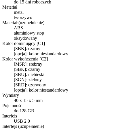
do 15 dni roboczych
Materiał
metal
tworzywo
Materiał (uzupełnienie)
ABS
aluminiowy stop
oksydowany
Kolor dominujący [C1]
[SBK]: czarny
[opcja]: kolor niestandardowy
Kolor wykończenia [C2]
[MSR]: srebrny
[SBK]: czarny
[SBU]: niebieski
[SGN]: zielony
[SRD]: czerwony
[opcja]: kolor niestandardowy
Wymiary
40 x 15 x 5 mm
Pojemność
do 128 GB
Interfejs
USB 2.0
Interfejs (uzupełnienie)