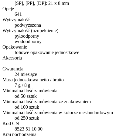
[SP], [PP], [DP]: 21 x 8 mm
Opcje
641
Wytrzymałość
podwyższona
Wytrzymałość (uzupełnienie)
pyłoodporny
wodoodporny
Opakowanie
foliowe opakowanie jednostkowe
Akcesoria
-
Gwarancja
24 miesiące
Masa jednostkowa netto / brutto
7 g / 8 g
Minimalna ilość zamówienia
od 50 sztuk
Minimalna ilość zamówienia ze znakowaniem
od 100 sztuk
Minimalna ilość zamówienia w kolorze niestandardowym
od 250 sztuk
Kod CN
8523 51 10 00
Kraj pochodzenia