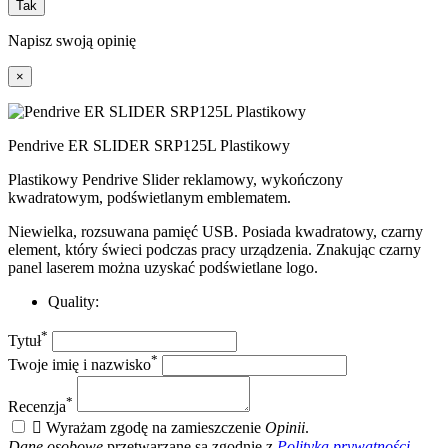
Tak
Napisz swoją opinię
×
Pendrive ER SLIDER SRP125L Plastikowy
Plastikowy Pendrive Slider reklamowy, wykończony
kwadratowym, podświetlanym emblematem.
Niewielka, rozsuwana pamięć USB. Posiada kwadratowy, czarny
element, który świeci podczas pracy urządzenia. Znakując czarny
panel laserem można uzyskać podświetlane logo.
Quality:
*
Tytuł
*
Twoje imię i nazwisko
*
Recenzja

Wyrażam zgodę na zamieszczenie
Opinii
.
Dane osobowe
przetwarzane są zgodnie z
Polityką prywatności
.