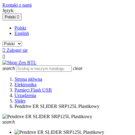
Kontakt z nami
Język:
Polski

Polski
English

Zaloguj się

search
clear
Strona główna
Elektronika
Pamięci Flash USB
Urządzenia
Slider
Pendrive ER SLIDER SRP125L Plastikowy
search