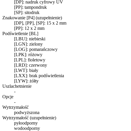
[DP]: nadruk cyfrowy UV
[PP]: tampondruk
[SP]: sitodruk
Znakowanie [P4] (uzupełnienie)
[DP], [PP], [SP]: 15 x 2 mm
[PP]: 12 x 2 mm
Podświetlenie [BL]
[LBU]: niebieski
[LGN]: zielony
[LOG]: pomarańczowy
[LPK]: różowy
[LPL]: fioletowy
[LRD]: czerwony
[LWT]: biały
[LXX]: brak podświetlenia
[LYW]: żółty
Uszlachetnienie
-
Opcje
-
Wytrzymałość
podwyższona
Wytrzymałość (uzupełnienie)
pyłoodporny
wodoodporny