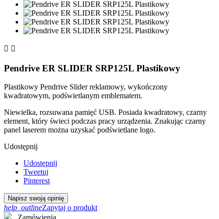


Pendrive ER SLIDER SRP125L Plastikowy
Plastikowy Pendrive Slider reklamowy, wykończony
kwadratowym, podświetlanym emblematem.
Niewielka, rozsuwana pamięć USB. Posiada kwadratowy, czarny
element, który świeci podczas pracy urządzenia. Znakując czarny
panel laserem można uzyskać podświetlane logo.
Udostępnij
Udostępnij
Tweetuj
Pinterest
Napisz swoją opinię
help_outline
Zapytaj o produkt
Zamówienia