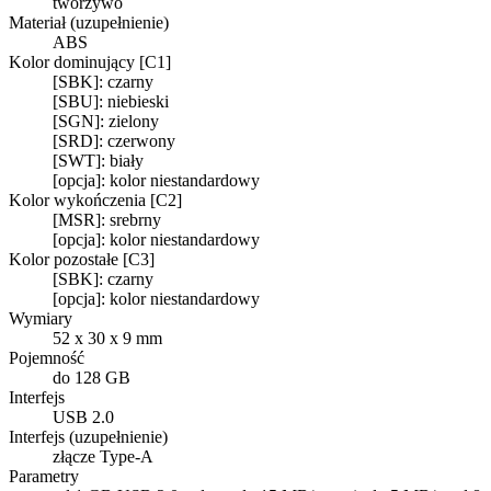
tworzywo
Materiał (uzupełnienie)
ABS
Kolor dominujący [C1]
[SBK]: czarny
[SBU]: niebieski
[SGN]: zielony
[SRD]: czerwony
[SWT]: biały
[opcja]: kolor niestandardowy
Kolor wykończenia [C2]
[MSR]: srebrny
[opcja]: kolor niestandardowy
Kolor pozostałe [C3]
[SBK]: czarny
[opcja]: kolor niestandardowy
Wymiary
52 x 30 x 9 mm
Pojemność
do 128 GB
Interfejs
USB 2.0
Interfejs (uzupełnienie)
złącze Type-A
Parametry