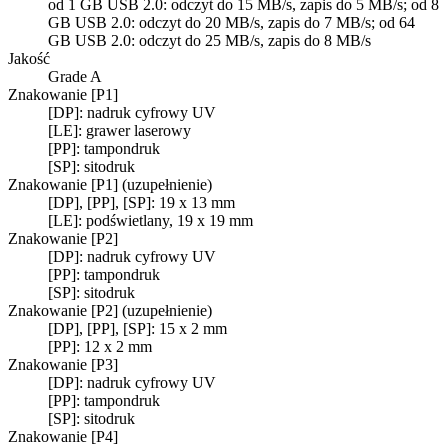
od 1 GB USB 2.0: odczyt do 15 MB/s, zapis do 5 MB/s; od 8
GB USB 2.0: odczyt do 20 MB/s, zapis do 7 MB/s; od 64
GB USB 2.0: odczyt do 25 MB/s, zapis do 8 MB/s
Jakość
Grade A
Znakowanie [P1]
[DP]: nadruk cyfrowy UV
[LE]: grawer laserowy
[PP]: tampondruk
[SP]: sitodruk
Znakowanie [P1] (uzupełnienie)
[DP], [PP], [SP]: 19 x 13 mm
[LE]: podświetlany, 19 x 19 mm
Znakowanie [P2]
[DP]: nadruk cyfrowy UV
[PP]: tampondruk
[SP]: sitodruk
Znakowanie [P2] (uzupełnienie)
[DP], [PP], [SP]: 15 x 2 mm
[PP]: 12 x 2 mm
Znakowanie [P3]
[DP]: nadruk cyfrowy UV
[PP]: tampondruk
[SP]: sitodruk
Znakowanie [P4]