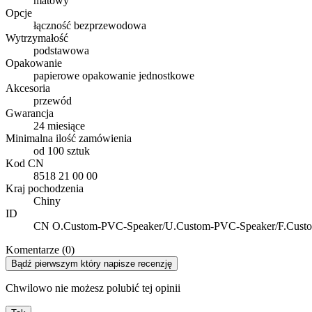
matowy
Opcje
łączność bezprzewodowa
Wytrzymałość
podstawowa
Opakowanie
papierowe opakowanie jednostkowe
Akcesoria
przewód
Gwarancja
24 miesiące
Minimalna ilość zamówienia
od 100 sztuk
Kod CN
8518 21 00 00
Kraj pochodzenia
Chiny
ID
CN O.Custom-PVC-Speaker/U.Custom-PVC-Speaker/F.Cust
Komentarze (0)
Bądź pierwszym który napisze recenzję
Chwilowo nie możesz polubić tej opinii