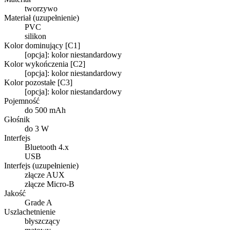
tworzywo
Materiał (uzupełnienie)
PVC
silikon
Kolor dominujący [C1]
[opcja]: kolor niestandardowy
Kolor wykończenia [C2]
[opcja]: kolor niestandardowy
Kolor pozostałe [C3]
[opcja]: kolor niestandardowy
Pojemność
do 500 mAh
Głośnik
do 3 W
Interfejs
Bluetooth 4.x
USB
Interfejs (uzupełnienie)
złącze AUX
złącze Micro-B
Jakość
Grade A
Uszlachetnienie
błyszczący