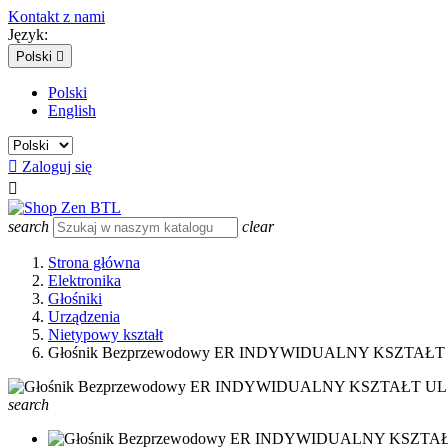
Kontakt z nami
Język:
Polski

Polski
English

Zaloguj się

search
clear
Strona główna
Elektronika
Głośniki
Urządzenia
Nietypowy kształt
Głośnik Bezprzewodowy ER INDYWIDUALNY KSZTAŁT U
search