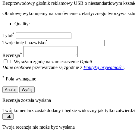
Bezprzewodowy głośnik reklamowy USB o niestandardowym kształc
Obudowę wykonujemy na zamówienie z elastycznego tworzywa sztu
Quality:
*
Tytuł
*
Twoje imię i nazwisko
*
Recenzja

Wyrażam zgodę na zamieszczenie
Opinii
.
Dane osobowe
przetwarzane są zgodnie z
Polityką prywatności
.
*
Pola wymagane
Anuluj
Wyślij
Recenzja została wysłana
Twój komentarz został dodany i będzie widoczny jak tylko zatwierdz
Tak
Twoja recenzja nie może być wysłana