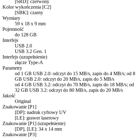
[SRD]: czerwony
Kolor wykończenia [C2]
[SBK]: czarny
Wymiary
59 x 18 x 9 mm
Pojemność
do 128 GB
Interfejs
USB 2.0
USB 3.2 Gen. 1
Interfejs (uzupełnienie)
złącze Type-A
Parametry
od 1 GB USB 2.0: odczyt do 15 MB/s, zapis do 4 MB/s; od 8
GB USB 2.0: odczyt do 20 MB/s, zapis do 5 MB/s
od 4 GB USB 3.2: odczyt do 70 MB/s, zapis do 18 MB/s; od
32 GB USB 3.2: odczyt do 80 MB/s, zapis do 20 MB/s
Jakość
Original
Znakowanie [P1]
[DP]: nadruk cyfrowy UV
[LE]: grawer laserowy
Znakowanie [P1] (uzupełnienie)
[DP], [LE]: 34 x 14 mm
Znakowanie [P3]