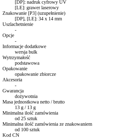
[DP]: nadruk cyfrowy UV
[LE]: grawer laserowy
Znakowanie [P3] (uzupełnienie)
[DP], [LE]: 34 x 14 mm
Uszlachetnienie
-
Opcje
-
Informacje dodatkowe
wersja bulk
Wytrzymałość
podstawowa
Opakowanie
opakowanie zbiorcze
Akcesoria
-
Gwarancja
dożywotnia
Masa jednostkowa netto / brutto
13 g / 13 g
Minimalna ilość zamówienia
od 25 sztuk
Minimalna ilość zamówienia ze znakowaniem
od 100 sztuk
Kod CN