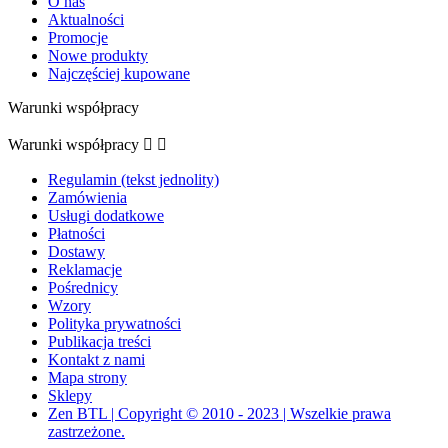
O nas
Aktualności
Promocje
Nowe produkty
Najczęściej kupowane
Warunki współpracy
Warunki współpracy


Regulamin (tekst jednolity)
Zamówienia
Usługi dodatkowe
Płatności
Dostawy
Reklamacje
Pośrednicy
Wzory
Polityka prywatności
Publikacja treści
Kontakt z nami
Mapa strony
Sklepy
Zen BTL | Copyright © 2010 - 2023 | Wszelkie prawa
zastrzeżone.