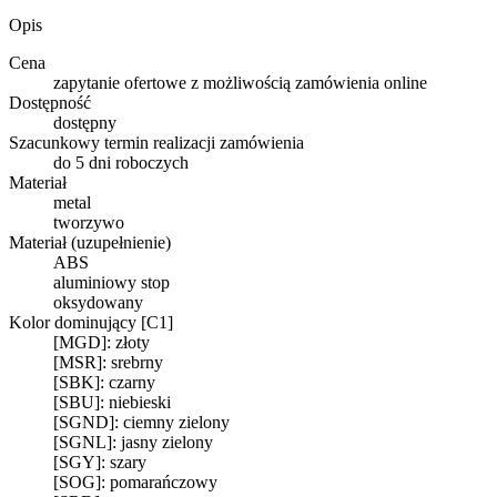
Opis
Cena
zapytanie ofertowe z możliwością zamówienia online
Dostępność
dostępny
Szacunkowy termin realizacji zamówienia
do 5 dni roboczych
Materiał
metal
tworzywo
Materiał (uzupełnienie)
ABS
aluminiowy stop
oksydowany
Kolor dominujący [C1]
[MGD]: złoty
[MSR]: srebrny
[SBK]: czarny
[SBU]: niebieski
[SGND]: ciemny zielony
[SGNL]: jasny zielony
[SGY]: szary
[SOG]: pomarańczowy