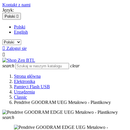
Kontakt z nami
Język:
Polski

Polski
English

Zaloguj się

search
clear
Strona główna
Elektronika
Pamięci Flash USB
Urządzenia
Classic
Pendrive GOODRAM UEG Metalowo - Plastikowy
search