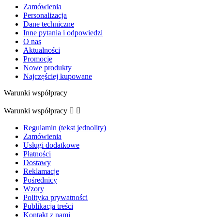
Zamówienia
Personalizacja
Dane techniczne
Inne pytania i odpowiedzi
O nas
Aktualności
Promocje
Nowe produkty
Najczęściej kupowane
Warunki współpracy
Warunki współpracy


Regulamin (tekst jednolity)
Zamówienia
Usługi dodatkowe
Płatności
Dostawy
Reklamacje
Pośrednicy
Wzory
Polityka prywatności
Publikacja treści
Kontakt z nami