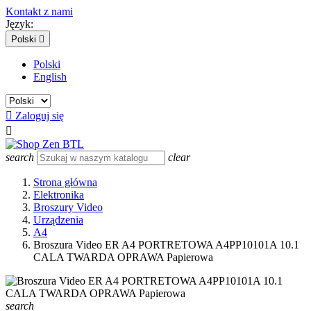
Kontakt z nami
Język:
Polski

Polski
English

Zaloguj się

search
clear
Strona główna
Elektronika
Broszury Video
Urządzenia
A4
Broszura Video ER A4 PORTRETOWA A4PP10101A 10.1
CALA TWARDA OPRAWA Papierowa
search