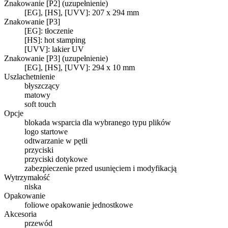
Znakowanie [P2] (uzupełnienie)
[EG], [HS], [UVV]: 207 x 294 mm
Znakowanie [P3]
[EG]: tłoczenie
[HS]: hot stamping
[UVV]: lakier UV
Znakowanie [P3] (uzupełnienie)
[EG], [HS], [UVV]: 294 x 10 mm
Uszlachetnienie
błyszczący
matowy
soft touch
Opcje
blokada wsparcia dla wybranego typu plików
logo startowe
odtwarzanie w pętli
przyciski
przyciski dotykowe
zabezpieczenie przed usunięciem i modyfikacją
Wytrzymałość
niska
Opakowanie
foliowe opakowanie jednostkowe
Akcesoria
przewód