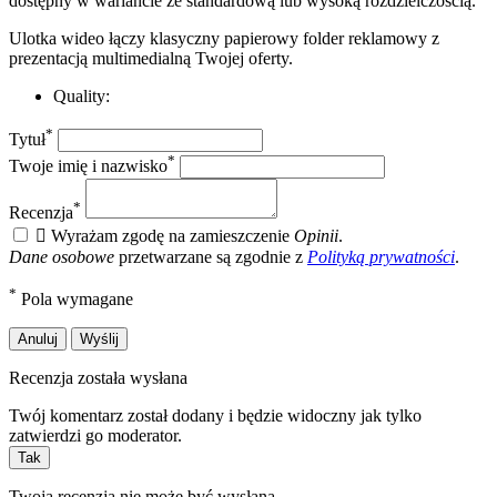
dostępny w wariancie ze standardową lub wysoką rozdzielczością.
Ulotka wideo łączy klasyczny papierowy folder reklamowy z
prezentacją multimedialną Twojej oferty.
Quality:
*
Tytuł
*
Twoje imię i nazwisko
*
Recenzja

Wyrażam zgodę na zamieszczenie
Opinii
.
Dane osobowe
przetwarzane są zgodnie z
Polityką prywatności
.
*
Pola wymagane
Anuluj
Wyślij
Recenzja została wysłana
Twój komentarz został dodany i będzie widoczny jak tylko
zatwierdzi go moderator.
Tak
Twoja recenzja nie może być wysłana