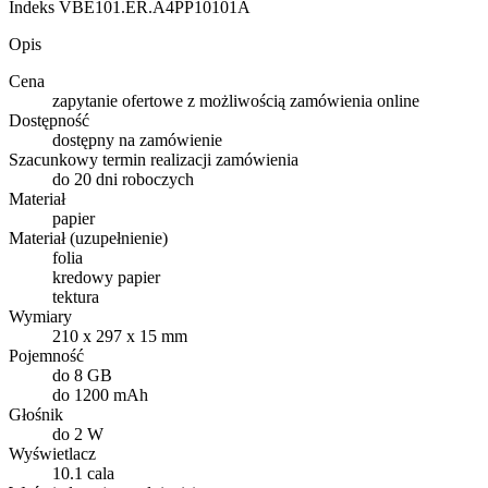
Indeks
VBE101.ER.A4PP10101A
Opis
Cena
zapytanie ofertowe z możliwością zamówienia online
Dostępność
dostępny na zamówienie
Szacunkowy termin realizacji zamówienia
do 20 dni roboczych
Materiał
papier
Materiał (uzupełnienie)
folia
kredowy papier
tektura
Wymiary
210 x 297 x 15 mm
Pojemność
do 8 GB
do 1200 mAh
Głośnik
do 2 W
Wyświetlacz
10.1 cala