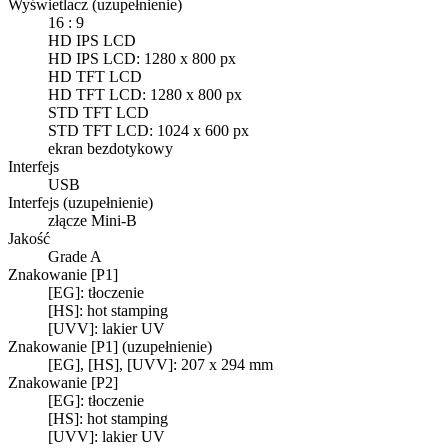
Wyświetlacz (uzupełnienie)
16 : 9
HD IPS LCD
HD IPS LCD: 1280 x 800 px
HD TFT LCD
HD TFT LCD: 1280 x 800 px
STD TFT LCD
STD TFT LCD: 1024 x 600 px
ekran bezdotykowy
Interfejs
USB
Interfejs (uzupełnienie)
złącze Mini-B
Jakość
Grade A
Znakowanie [P1]
[EG]: tłoczenie
[HS]: hot stamping
[UVV]: lakier UV
Znakowanie [P1] (uzupełnienie)
[EG], [HS], [UVV]: 207 x 294 mm
Znakowanie [P2]
[EG]: tłoczenie
[HS]: hot stamping
[UVV]: lakier UV