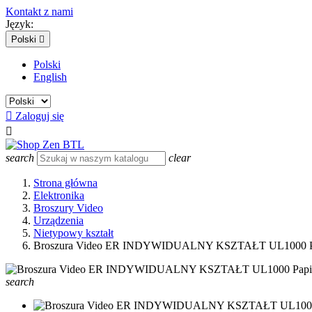
Kontakt z nami
Język:
Polski

Polski
English

Zaloguj się

search
clear
Strona główna
Elektronika
Broszury Video
Urządzenia
Nietypowy kształt
Broszura Video ER INDYWIDUALNY KSZTAŁT UL1000 P
search