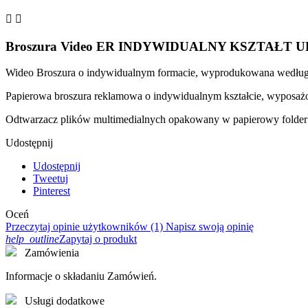


Broszura Video ER INDYWIDUALNY KSZTAŁT UL
Wideo Broszura o indywidualnym formacie, wyprodukowana według s
Papierowa broszura reklamowa o indywidualnym kształcie, wyposa
Odtwarzacz plików multimedialnych opakowany w papierowy folder t
Udostępnij
Udostępnij
Tweetuj
Pinterest
Oceń
Przeczytaj opinie użytkowników (1)
Napisz swoją opinię
help_outline
Zapytaj o produkt
Zamówienia
Informacje o składaniu Zamówień.
Usługi dodatkowe