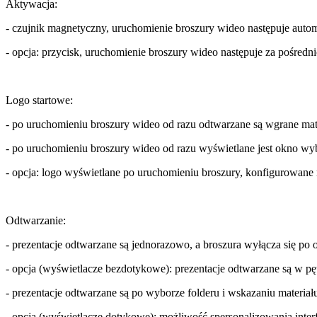
Aktywacja:
- czujnik magnetyczny, uruchomienie broszury wideo następuje autom
- opcja: przycisk, uruchomienie broszury wideo następuje za pośred
Logo startowe:
- po uruchomieniu broszury wideo od razu odtwarzane są wgrane mat
- po uruchomieniu broszury wideo od razu wyświetlane jest okno wy
- opcja: logo wyświetlane po uruchomieniu broszury, konfigurowane n
Odtwarzanie:
- prezentacje odtwarzane są jednorazowo, a broszura wyłącza się po 
- opcja (wyświetlacze bezdotykowe): prezentacje odtwarzane są w pęt
- prezentacje odtwarzane są po wyborze folderu i wskazaniu materi
- opcja (wyświetlacze dotykowe): możliwość spersonalizowania interf