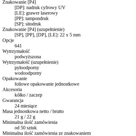
Znakowanie [P4]
[DP]: nadruk cyfrowy UV
[LE]: grawer laserowy
[PP]: tampondruk
[SP]: sitodruk
Znakowanie [P4] (uzupełnienie)
[SP], [PP], [DP], [LE]: 22 x 5 mm
Opcje
641
Wytrzymałość
podwyższona
Wytrzymałość (uzupełnienie)
pyłoodporny
wodoodporny
Opakowanie
foliowe opakowanie jednostkowe
Akcesoria
kółko / zaczep
Gwarancja
24 miesiące
Masa jednostkowa netto / brutto
21 g / 22 g
Minimalna ilość zamówienia
od 50 sztuk
Minimalna ilość zamówienia ze znakowaniem