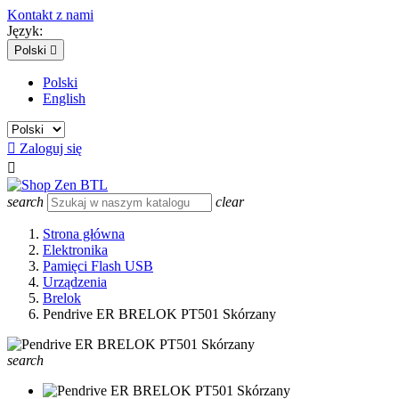
Kontakt z nami
Język:
Polski

Polski
English

Zaloguj się

search
clear
Strona główna
Elektronika
Pamięci Flash USB
Urządzenia
Brelok
Pendrive ER BRELOK PT501 Skórzany
search