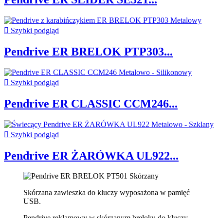

Szybki podgląd
Pendrive ER BRELOK PTP303...

Szybki podgląd
Pendrive ER CLASSIC CCM246...

Szybki podgląd
Pendrive ER ŻARÓWKA UL922...
Skórzana zawieszka do kluczy wyposażona w pamięć
USB.
Pendrive reklamowy w skórzanym breloku do kluczy.