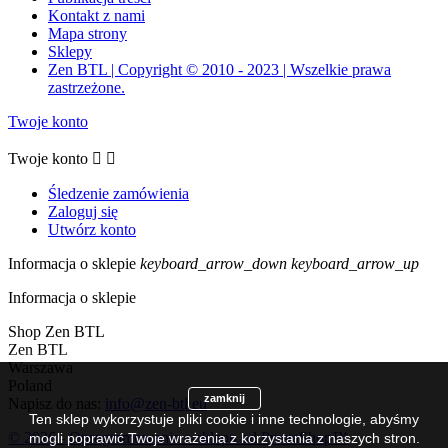
Kontakt z nami
Mapa strony
Sklepy
Zen BTL | Copyright © 2010 - 2023 | Wszelkie prawa
zastrzeżone.
Twoje konto
Twoje konto


Śledzenie zamówienia
Zaloguj się
Utwórz konto
Informacja o sklepie
keyboard_arrow_down
keyboard_arrow_up
Informacja o sklepie
Shop Zen BTL
Zen BTL
Warszawa
Poland
zamknij
Napisz do nas:
info@zen-btl.eu
Ten sklep wykorzystuje pliki cookie i inne technologie, abyśmy
© 2026 - Oprogramowanie e-sklepu od PrestaShop™
mogli poprawić Twoje wrażenia z korzystania z naszych stron.