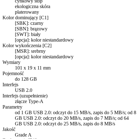
cynkowy stop
ekologiczna skóra
platerowany
Kolor dominujący [C1]
[SBK]: czarny
[SBN]: brązowy
[SWT]: biały
[opcja]: kolor niestandardowy
Kolor wykończenia [C2]
[MSR]: srebrny
[opcja]: kolor niestandardowy
Wymiary
101 x 19 x 11 mm
Pojemność
do 128 GB
Interfejs
USB 2.0
Interfejs (uzupełnienie)
złącze Type-A
Parametry
od 1 GB USB 2.0: odczyt do 15 MB/s, zapis do 5 MB/s; od 8
GB USB 2.0: odczyt do 20 MB/s, zapis do 7 MB/s; od 64
GB USB 2.0: odczyt do 25 MB/s, zapis do 8 MB/s
Jakość
Grade A